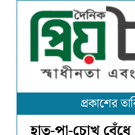
প্রকাশের ত
হাত-পা-চোখ বেঁধে